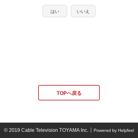
はい
いいえ
TOPへ戻る
© 2019 Cable Television TOYAMA Inc.
Powered by Helpfeel