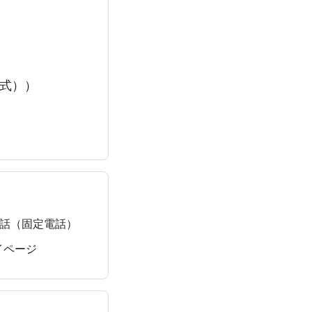
式））
話（固定電話）
イページ