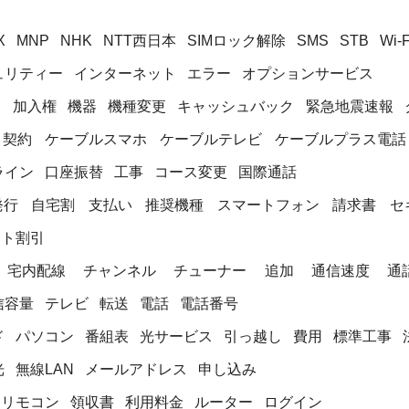
X
MNP
NHK
NTT西日本
SIMロック解除
SMS
STB
Wi-F
ュリティー
インターネット
エラー
オプションサービス
約
加入権
機器
機種変更
キャッシュバック
緊急地震速報
契約
ケーブルスマホ
ケーブルテレビ
ケーブルプラス電話
ライン
口座振替
工事
コース変更
国際通話
発行
自宅割
支払い
推奨機種
スマートフォン
請求書
セ
ット割引
宅内配線
チャンネル
チューナー
追加
通信速度
通
信容量
テレビ
転送
電話
電話番号
ド
パソコン
番組表
光サービス
引っ越し
費用
標準工事
光
無線LAN
メールアドレス
申し込み
リモコン
領収書
利用料金
ルーター
ログイン