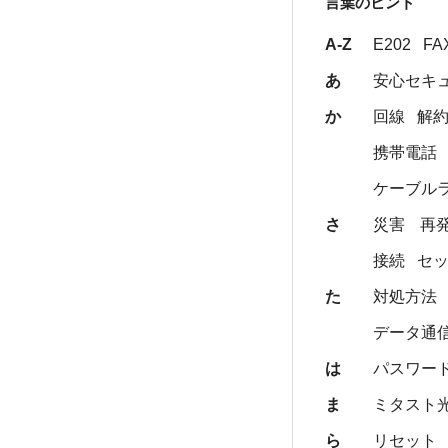
言葉のヒント
A-Z
E202
FA
あ
安心セキ
か
回線
解
携帯電話
ケーブル
さ
災害
再
接続
セ
た
対処方法
データ通
は
パスワー
ま
ミタスト
ら
リセット