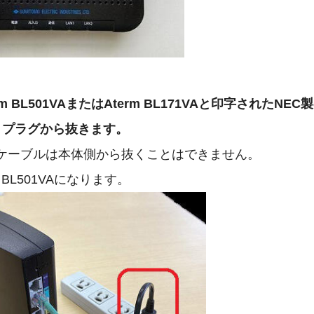
erm BL501VAまたはAterm BL171VAと印字されたN
トプラグから抜きます。
源ケーブルは本体側から抜くことはできません。
 BL501VAになります。