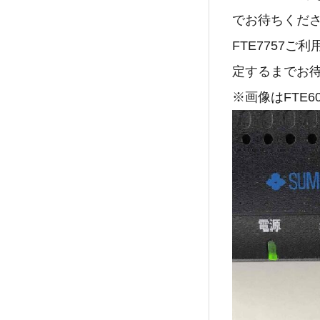
でお待ちくだ
FTE7757
定するまでお
※画像はFTE6