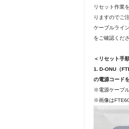
リセット作業
りますのでご
ケーブルライ
をご確認くだ
＜リセット手
1. D-ONU
の電源コード
※電源ケーブ
※画像はFTE6