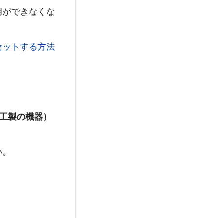
用ができなくな
セットする方法
友電工製の機器）
い。