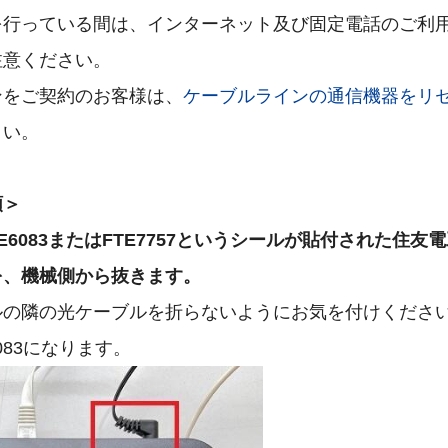
を行っている間は、インターネット及び固定電話のご利
注意ください。
ンをご契約のお客様は、
ケーブルラインの通信機器をリ
さい。
順＞
（FTE6083またはFTE7757というシールが貼付された住
を、機械側から抜きます。
ルの隣の光ケーブルを折らないようにお気を付けくださ
083になります。