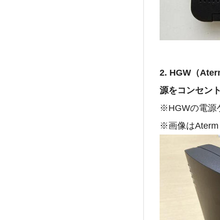
2. HGW（At
源をコンセン
※HGWの電
※画像はAterm